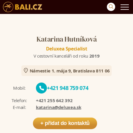
Katarina Hutníková
Deluxea Specialist
V cestovní kanceláři od roku
2019
Námestie 1. mája 9, Bratislava 811 06
+421 948 759 074
Mobil:
Telefon:
+421 255 642 392
E-mail:
katarina@deluxea.sk
+ přidat do kontaktů