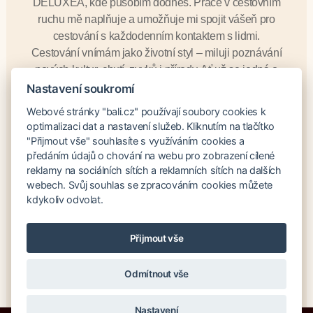
DELUXEA, kde působím dodnes. Práce v cestovním
ruchu mě naplňuje a umožňuje mi spojit vášeň pro
cestování s každodenním kontaktem s lidmi.
Cestování vnímám jako životní styl – miluji poznávání
nových kultur, chutí, zvyků i přírody. Ať už se jedná o
odpočinek na pláži, ochutnávku místních specialit,
Nastavení soukromí
nebo objevování exotické fauny a flóry, každá cesta ve
Webové stránky "bali.cz" používají soubory cookies k
mně zanechá neopakovatelný zážitek.
optimalizaci dat a nastavení služeb. Kliknutím na tlačítko
Ve volném čase se věnuji sportu – hraji tenis, jezdím
"Přijmout vše" souhlasíte s využíváním cookies a
na kole, běhám, cvičím pilates a v zimě si s chutí
předáním údajů o chování na webu pro zobrazení cílené
reklamy na sociálních sítích a reklamních sítích na dalších
užívám lyžování.
webech. Svůj souhlas se zpracováním cookies můžete
Moje práce je zároveň mým koníčkem. Každému
kdykoliv odvolat.
klientovi se snažím věnovat individuálně a pomoci mu
vybrat dovolenou přesně podle jeho představ. Důraz
kladu na osobní přístup, pečlivost a detail, protože
Přijmout vše
věřím, že právě ty dělají z dovolené nezapomenutelný
zážitek.
Odmítnout vše
Nastavení