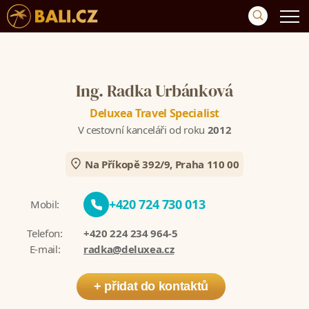
Ing. Radka Urbánková
Deluxea Travel Specialist
V cestovní kanceláři od roku
2012
Na Příkopě 392/9, Praha 110 00
+420 724 730 013
Mobil:
Telefon:
+420 224 234 964-5
E-mail:
radka@deluxea.cz
+ přidat do kontaktů